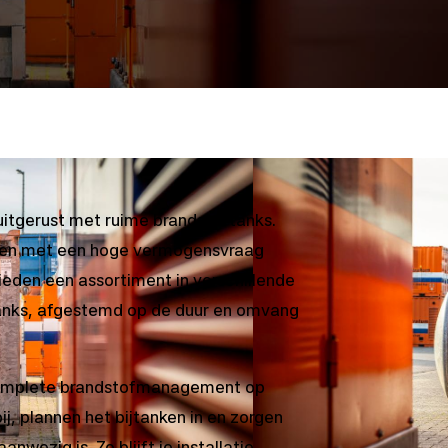
uitgerust met ruime brandstoftanks.
cten met een hoge vermogensvraag
ieden een assortiment in verschillende
nks, afgestemd op de duur en omvang
complete brandstofmanagement op
ij, plannen het bijtanken in en zorgen
nwezig is. Zo blijft je installatie