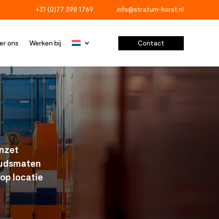
+31 (0)77 398 1769
info@stratum-horst.nl


Contact
er ons
Werken bij
inzet
houdsmaten
p locatie