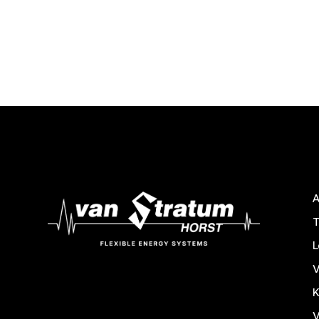
T
V
K
V