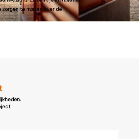
en zorgen te maken over de
t
ijkheden.
ject.