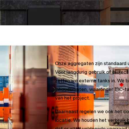
Onze aggregaten zijn standaard 
Voor langdurig gebruik of proje
zetten we externe tanks in. We b
5
inhoudsmaten, waaronder IBC-ta
van het project.
Daarnaast regelen we ook het 
locatie. We houden het verbruik b
dat er altijd voldoende voorraad aa