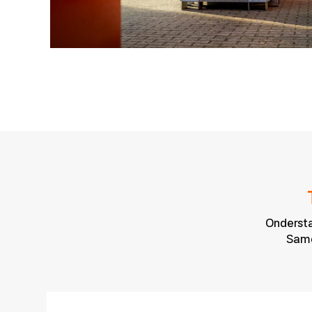
Ondersta
Same