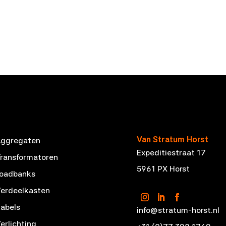
Van Stratum Horst
Aggregaten
Expeditiestraat 17
ransformatoren
5961 PX Horst
Loadbanks
erdeelkasten
abels
info@stratum-horst.nl
erlichting